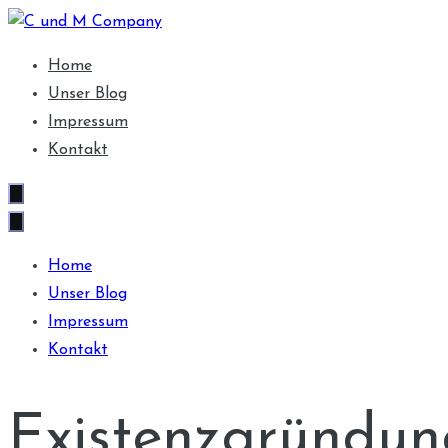
Skip
to
C und M Company
Freude am besten Aussehen bringen.
Home
content
Unser Blog
Impressum
Kontakt
Home
Unser Blog
Impressum
Kontakt
Existenzgründun