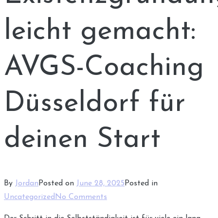
leicht gemacht:
AVGS-Coaching
Düsseldorf für
deinen Start
By
Jordan
Posted on
June 28, 2025
Posted in
on
Uncategorized
No Comments
Existenzgründung