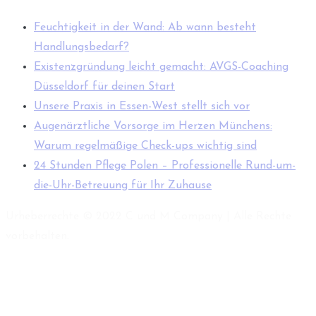
Feuchtigkeit in der Wand: Ab wann besteht
Handlungsbedarf?
Existenzgründung leicht gemacht: AVGS-Coaching
Düsseldorf für deinen Start
Unsere Praxis in Essen-West stellt sich vor
Augenärztliche Vorsorge im Herzen Münchens:
Warum regelmäßige Check-ups wichtig sind
24 Stunden Pflege Polen – Professionelle Rund-um-
die-Uhr-Betreuung für Ihr Zuhause
Urheberrechte © 2022 C und M Company | Alle Rechte
vorbehalten.
S
t
t